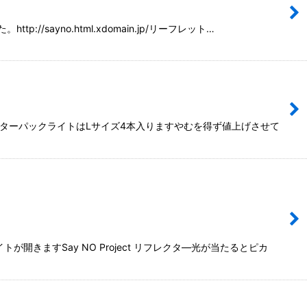
sayno.html.xdomain.jp/リーフレット…
レターパックライトはLサイズ4本入りますやむを得ず値上げさせて
ますSay NO Project リフレクタ―光が当たるとピカ