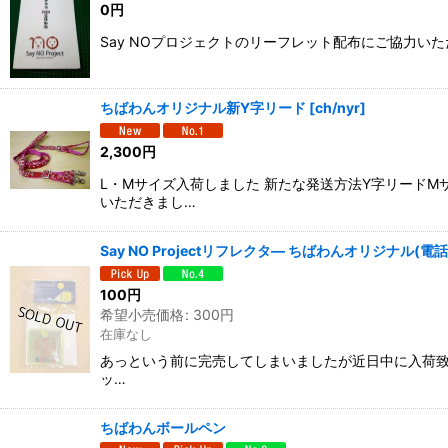
0
円
Say NOプロジェクトのリーフレット配布にご協力いただける方
ちばわんオリジナル新Y字リード
[
ch/nyr
]
2,300
円
L・Mサイズ入荷しました 新たな発送方法Y字リード
いただきまし…
Say NO Projectリフレクタ― ちばわんオリジナル(
100
円
希望小売価格
:
300
円
在庫なし
あっという前に完売してしまいましたが近日中に入荷致しま
ッ…
ちばわんボールペン