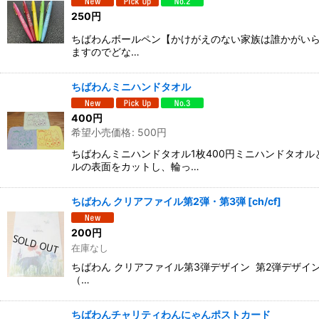
250
円
ちばわんボールペン【かけがえのない家族は誰かがいら
ますのでどな…
ちばわんミニハンドタオル
400
円
希望小売価格
:
500
円
ちばわんミニハンドタオル1枚400円ミニハンドタオ
ルの表面をカットし、輪っ…
ちばわん クリアファイル第2弾・第3弾
[
ch/cf
]
200
円
在庫なし
ちばわん クリアファイル第3弾デザイン 第2弾デザ
（…
ちばわんチャリティわんにゃんポストカード