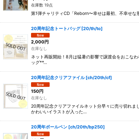
在庫数 19点
第1弾チャリティCD「Reborn〜幸せは最初、不幸せな形
20周年記念トートバッグ
[
20/th/to
]
2,000
円
在庫なし
ネット再販開始！8月は猛暑の影響で譲渡会をおこなわな
ッグ**…
20周年記念クリアファイル
[
ch/20th/cf
]
150
円
在庫なし
20周年記念クリアファイルネット分早々に売り切れま
かわいいイラストが入った…
20周年ボールペン
[
ch/20th/bp250
]