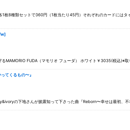
1枚8種類セットで360円（1枚当たり45円）それぞれのカードにはタイ
fw
]
MORIO FUDA（マモリオ フューダ） ホワイト￥3035(税込)※取
やってくるもの〜』
vy&ivoryの下地さんが披露知って下さった曲『Reborn〜幸せは最