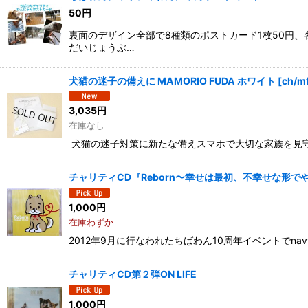
50
円
裏面のデザイン全部で8種類のポストカード1枚50円、各
だいじょうぶ…
犬猫の迷子の備えに MAMORIO FUDA ホワイト
[
ch/m
3,035
円
在庫なし
犬猫の迷子対策に新たな備えスマホで大切な家族を見守るMA
チャリティCD『Reborn〜幸せは最初、不幸せな形で
1,000
円
在庫わずか
2012年9月に行なわれたちばわん10周年イベントでna
チャリティCD第２弾ON LIFE
1,000
円