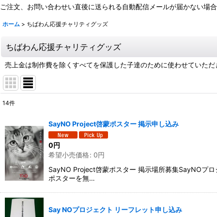
ご注文、お問い合わせい直後に送られる自動配信メールが届かない場合
ホーム
>
ちばわん応援チャリティグッズ
ちばわん応援チャリティグッズ
売上金は制作費を除くすべてを保護した子達のために使わせていただ
14
件
サブカテゴリ
:
SayNO Project啓蒙ポスター 掲示申し込み
表示数
:
0
円
希望小売価格
:
0
円
並び順
:
SayNO Project啓蒙ポスター 掲示場所募集S
ポスターを無…
Say NOプロジェクト リーフレット申し込み