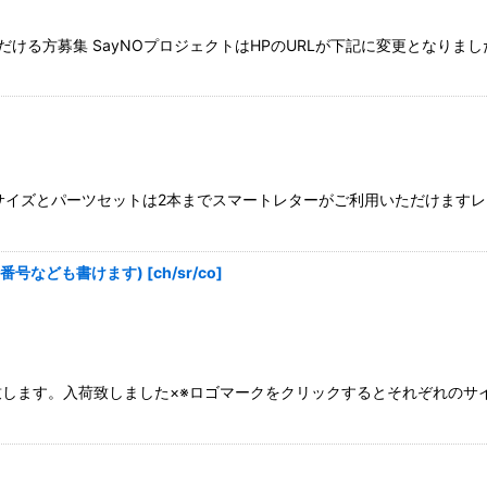
募集 SayNOプロジェクトはHPのURLが下記に変更となりました。http://
Mサイズとパーツセットは2本までスマートレターがご利用いただけます
電話番号なども書けます)
[
ch/sr/co
]
す。入荷致しました×※ロゴマークをクリックするとそれぞれのサイトが開き