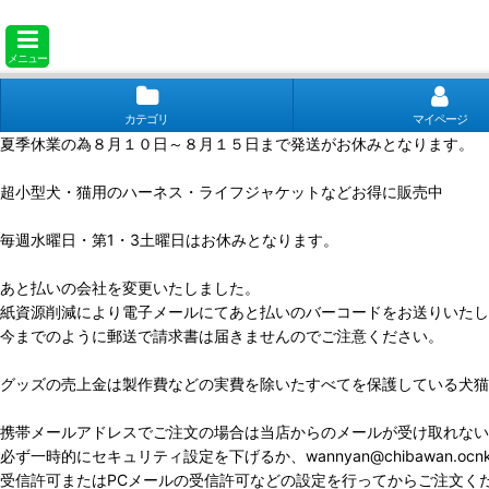
メニュー
カテゴリ
マイページ
夏季休業の為８月１０日～８月１５日まで発送がお休みとなります。
超小型犬・猫用のハーネス・ライフジャケットなどお得に販売中
毎週水曜日・第1・3土曜日はお休みとなります。
あと払いの会社を変更いたしました。
紙資源削減により電子メールにてあと払いのバーコードをお送りいたし
今までのように郵送で請求書は届きませんのでご注意ください。
グッズの売上金は製作費などの実費を除いたすべてを保護している犬猫
携帯メールアドレスでご注文の場合は当店からのメールが受け取れない
必ず一時的にセキュリティ設定を下げるか、wannyan@chibawan.ocn
受信許可またはPCメールの受信許可などの設定を行ってからご注文く