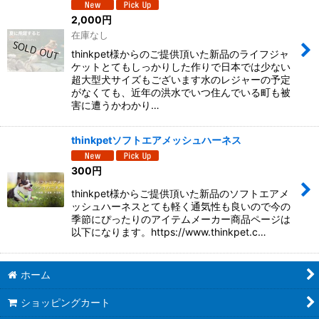
表示数
:
2,000
円
在庫なし
並び順
:
thinkpet様からのご提供頂いた新品のライフジャ
ケットとてもしっかりした作りで日本では少ない
超大型犬サイズもございます水のレジャーの予定
絞り込む
がなくても、近年の洪水でいつ住んでいる町も被
害に遭うかわかり…
thinkpetソフトエアメッシュハーネス
300
円
thinkpet様からご提供頂いた新品のソフトエアメ
ッシュハーネスとても軽く通気性も良いので今の
季節にぴったりのアイテムメーカー商品ページは
以下になります。https://www.thinkpet.c…
ホーム
ショッピングカート