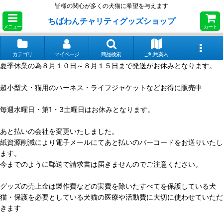
皆様の関心が多くの犬猫に希望を与えます
ちばわんチャリティグッズショップ
メニュー
カート
カテゴリ
マイページ
商品検索
ご利用案内
夏季休業の為８月１０日～８月１５日まで発送がお休みとなります。
超小型犬・猫用のハーネス・ライフジャケットなどお得に販売中
毎週水曜日・第1・3土曜日はお休みとなります。
あと払いの会社を変更いたしました。
紙資源削減により電子メールにてあと払いのバーコードをお送りいたし
ます。
今までのように郵送で請求書は届きませんのでご注意ください。
グッズの売上金は製作費などの実費を除いたすべてを保護している犬
猫・保護を必要としている犬猫の医療や活動費に大切に使わせていただ
きます