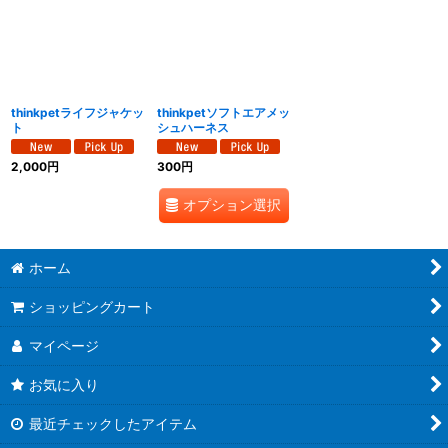
表示数
:
並び順
:
thinkpetライフジャケッ
thinkpetソフトエアメッ
絞り込む
ト
シュハーネス
2,000
円
300
円
オプション選択
ホーム
ショッピングカート
マイページ
お気に入り
最近チェックしたアイテム