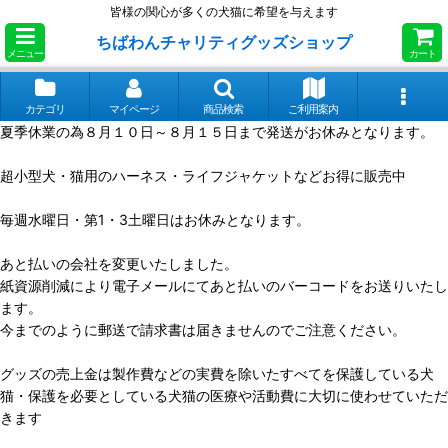
皆様の関心が多くの犬猫に希望を与えます
ちばわんチャリティグッズショップ
メニュー
カート
カテゴリ
マイページ
商品検索
ご利用案内
夏季休業の為８月１０日～８月１５日まで発送がお休みとなります。
超小型犬・猫用のハーネス・ライフジャケットなどお得に販売中
毎週水曜日・第1・3土曜日はお休みとなります。
あと払いの会社を変更いたしました。
紙資源削減により電子メールにてあと払いのバーコードをお送りいたし
ます。
今までのように郵送で請求書は届きませんのでご注意ください。
グッズの売上金は製作費などの実費を除いたすべてを保護している犬
猫・保護を必要としている犬猫の医療や活動費に大切に使わせていただ
きます