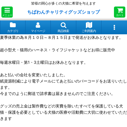
皆様の関心が多くの犬猫に希望を与えます
ちばわんチャリティグッズショップ
メニュー
カート
カテゴリ
マイページ
商品検索
ご利用案内
夏季休業の為８月１０日～８月１５日まで発送がお休みとなります。
超小型犬・猫用のハーネス・ライフジャケットなどお得に販売中
毎週水曜日・第1・3土曜日はお休みとなります。
あと払いの会社を変更いたしました。
紙資源削減により電子メールにてあと払いのバーコードをお送りいたし
ます。
今までのように郵送で請求書は届きませんのでご注意ください。
グッズの売上金は製作費などの実費を除いたすべてを保護している犬
猫・保護を必要としている犬猫の医療や活動費に大切に使わせていただ
きます