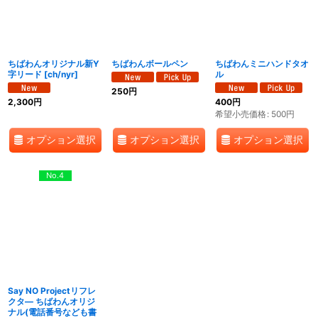
ちばわんオリジナル新Y
ちばわんボールペン
ちばわんミニハンドタオ
字リード
[
ch/nyr
]
ル
250
円
2,300
円
400
円
希望小売価格
:
500
円
オプション選択
オプション選択
オプション選択
No.4
Say NO Projectリフレ
クタ― ちばわんオリジ
ナル(電話番号なども書