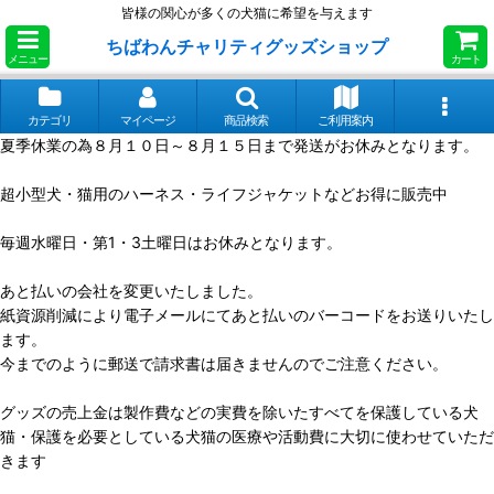
皆様の関心が多くの犬猫に希望を与えます
ちばわんチャリティグッズショップ
メニュー
カート
カテゴリ
マイページ
商品検索
ご利用案内
夏季休業の為８月１０日～８月１５日まで発送がお休みとなります。
超小型犬・猫用のハーネス・ライフジャケットなどお得に販売中
毎週水曜日・第1・3土曜日はお休みとなります。
あと払いの会社を変更いたしました。
紙資源削減により電子メールにてあと払いのバーコードをお送りいたし
ます。
今までのように郵送で請求書は届きませんのでご注意ください。
グッズの売上金は製作費などの実費を除いたすべてを保護している犬
猫・保護を必要としている犬猫の医療や活動費に大切に使わせていただ
きます