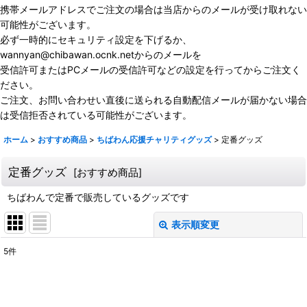
携帯メールアドレスでご注文の場合は当店からのメールが受け取れない
可能性がございます。
必ず一時的にセキュリティ設定を下げるか、
wannyan@chibawan.ocnk.netからのメールを
受信許可またはPCメールの受信許可などの設定を行ってからご注文く
ださい。
ご注文、お問い合わせい直後に送られる自動配信メールが届かない場合
は受信拒否されている可能性がございます。
ホーム
>
おすすめ商品
>
ちばわん応援チャリティグッズ
>
定番グッズ
定番グッズ
[
おすすめ商品
]
ちばわんで定番で販売しているグッズです
表示順変更
閉じる
5
件
表示数
:
並び順
: