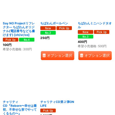
絞り込む
Say NO Projectリフレ
ちばわんボールペン
ちばわんミニハンドタオ
クタ― ちばわんオリジ
ル
ナル(電話番号なども書
けます)
[
ch/sr/co
]
250
円
400
円
100
円
希望小売価格
:
500
円
希望小売価格
:
300
円
オプション選択
オプション選択
チャリティ
チャリティCD第２弾ON
CD『Reborn〜幸せは最
LIFE
初、不幸せな形でやって
くるもの〜』